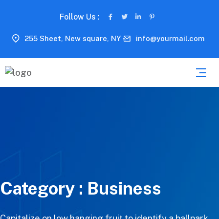
Follow Us :
255 Sheet, New square, NY
info@yourmail.com
Category :
Business
Capitalize on low hanging fruit to identify a ballpark