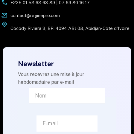
+225 01 53 63 63 89 | 07 69 80 16 17
contact@reginepro.com
Cocody Riviera 3, BP: 4094 ABJ 08, Abidjan-Côte d'Ivoire
Newsletter
Vous recevrez une mise à jour
hebdomadaire par e-mail