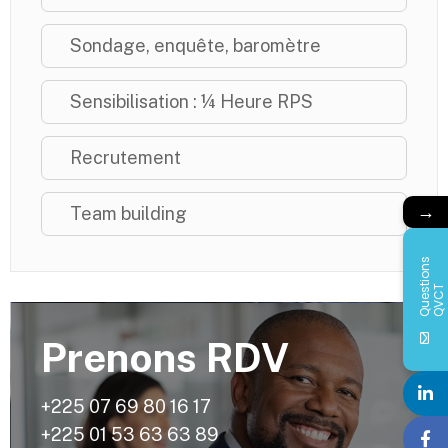
Sondage, enquête, baromètre
Sensibilisation : ¼ Heure RPS
Recrutement
→
Team building
Q
u
e
s
i
o
n
s
Q
V
C
t
T
Prenons RDV
+225 07 69 80 16 17
+225 01 53 63 63 89