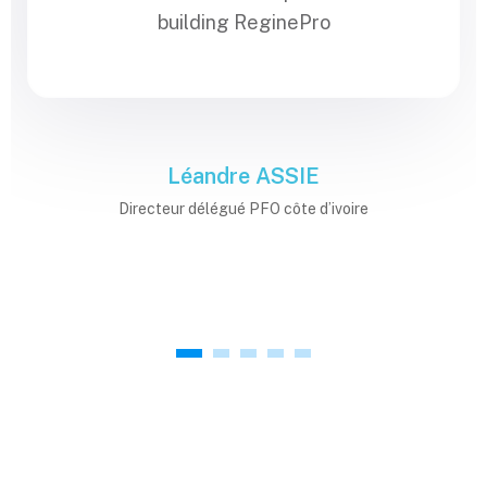
building ReginePro
Léandre ASSIE
Directeur délégué PFO côte d’ivoire
1
2
3
4
5