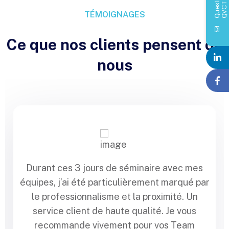
Q
u
e
s
i
o
n
s
Q
V
C
t
T
TÉMOIGNAGES
Ce que nos clients pensent de
nous
Durant ces 3 jours de séminaire avec mes
équipes, j’ai été particulièrement marqué par
le professionnalisme et la proximité. Un
service client de haute qualité. Je vous
recommande vivement pour vos Team