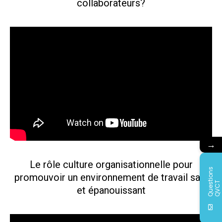
collaborateurs?
→
Le rôle culture organisationnelle pour
Q
u
e
s
i
o
n
s
Q
V
C
promouvoir un environnement de travail sain
t
T
et épanouissant