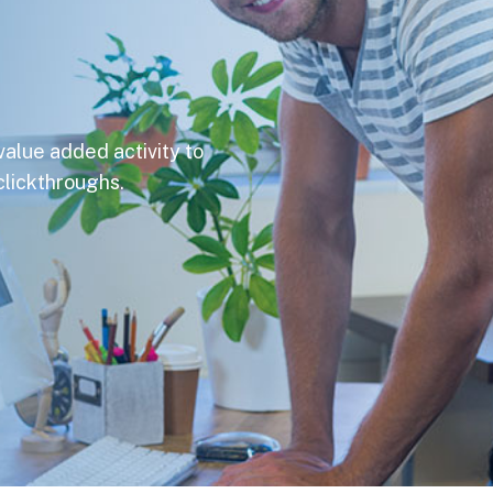
 value added activity to
 clickthroughs.