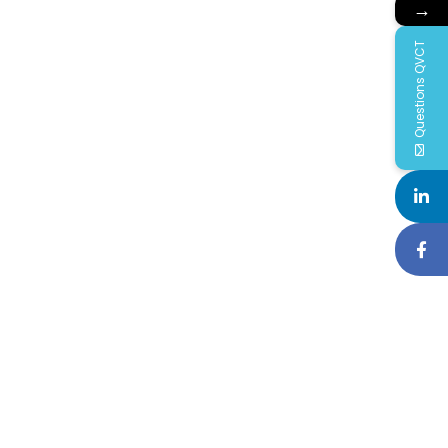
→
Questions QVCT