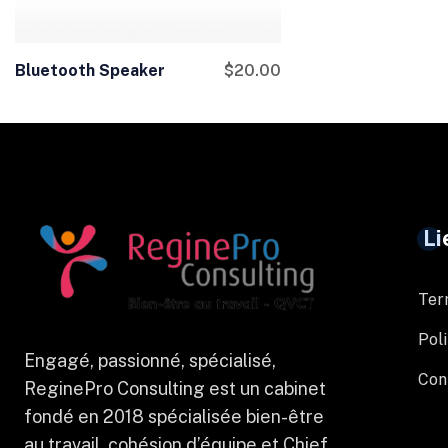
Bluetooth Speaker
$
20.00
Li
Ter
Poli
Engagé, passionné, spécialisé,
Con
ReginePro Consulting est un cabinet
fondé en 2018 spécialisée bien-être
au travail, cohésion d’équipe et Chief