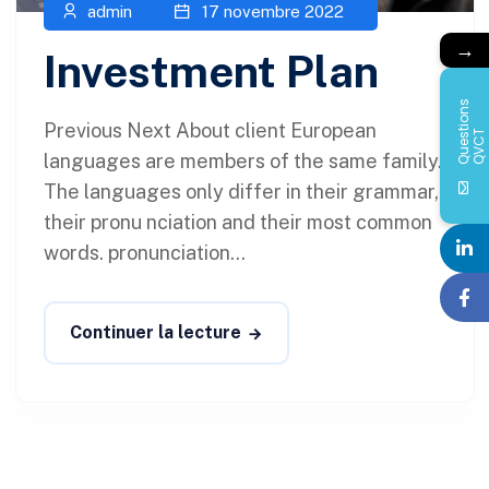
admin
17 novembre 2022
→
Investment Plan
Q
u
e
s
i
o
n
s
Q
V
C
Previous Next About client European
t
T
languages are members of the same family.
The languages only differ in their grammar,
their pronu nciation and their most common
words. pronunciation...
Continuer la lecture