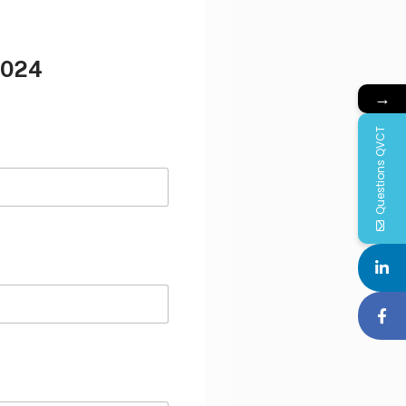
2024
→
Questions QVCT