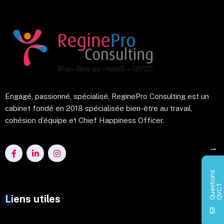
Engagé, passionné, spécialisé, ReginePro Consulting est un
cabinet fondé en 2018 spécialisée bien-être au travail,
cohésion d’équipe et Chief Happiness Officer.
→
Q
u
e
s
i
o
n
s
Q
V
C
t
T
Liens utiles