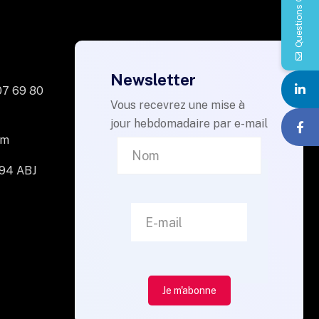
Questions QVCT
Newsletter
07 69 80
Vous recevrez une mise à
jour hebdomadaire par e-mail
om
094 ABJ
Je m'abonne