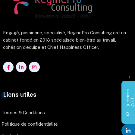
Engagé, passionné, spécialisé, ReginePro Consulting est un
cabinet fondé en 2018 spécialisée bien-être au travail,
cohésion d’équipe et Chief Happiness Officer.
→
Q
u
e
s
i
o
n
s
Q
V
C
Liens utiles
t
T
Termes & Conditions
Politique de confidentialité