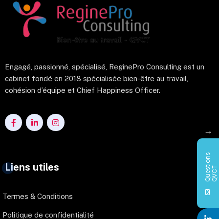
Engagé, passionné, spécialisé, ReginePro Consulting est un
cabinet fondé en 2018 spécialisée bien-être au travail,
cohésion d’équipe et Chief Happiness Officer.
→
Q
u
e
s
i
o
n
s
Q
V
C
Liens utiles
t
T
Termes & Conditions
Politique de confidentialité