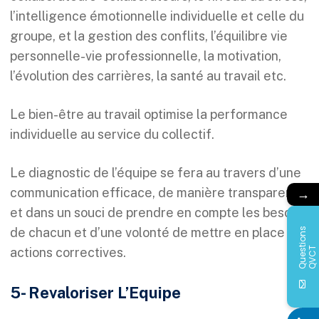
l’intelligence émotionnelle individuelle et celle du
groupe, et la gestion des conflits, l’équilibre vie
personnelle-vie professionnelle, la motivation,
l’évolution des carrières, la santé au travail etc.
Le bien-être au travail optimise la performance
individuelle au service du collectif.
Le diagnostic de l’équipe se fera au travers d’une
→
communication efficace, de manière transparente
et dans un souci de prendre en compte les besoins
Q
u
e
s
i
o
n
s
Q
V
C
de chacun et d’une volonté de mettre en place des
t
T
actions correctives.
5- Revaloriser L’Equipe