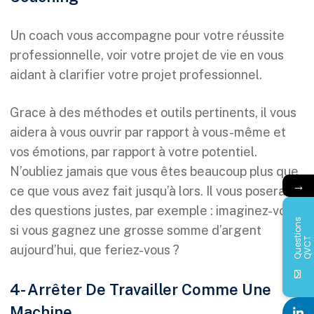
Un coach vous accompagne pour votre réussite
professionnelle, voir votre projet de vie en vous
aidant à clarifier votre projet professionnel.
Grace à des méthodes et outils pertinents, il vous
aidera à vous ouvrir par rapport à vous-même et
vos émotions, par rapport à votre potentiel.
N’oubliez jamais que vous êtes beaucoup plus que
→
ce que vous avez fait jusqu’à lors. Il vous posera
des questions justes, par exemple : imaginez-vous
Q
u
e
s
i
o
n
s
Q
V
C
si vous gagnez une grosse somme d’argent
t
T
aujourd’hui, que feriez-vous ?
4- Arrêter De Travailler Comme Une
Machine