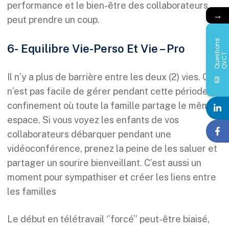
performance et le bien-être des collaborateurs
→
peut prendre un coup.
Q
u
e
s
i
o
n
s
Q
V
C
6- Equilibre Vie-Perso Et Vie – Pro
t
T
Il n’y a plus de barrière entre les deux (2) vies. Ce
n’est pas facile de gérer pendant cette période de
confinement où toute la famille partage le même
espace. Si vous voyez les enfants de vos
collaborateurs débarquer pendant une
vidéoconférence, prenez la peine de les saluer et
partager un sourire bienveillant. C’est aussi un
moment pour sympathiser et créer les liens entre
les familles
Le début en télétravail ‘’forcé’’ peut-être biaisé,