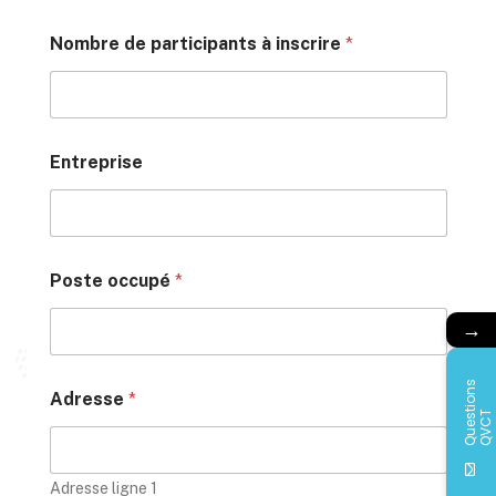
Nombre de participants à inscrire
*
Entreprise
Poste occupé
*
→
Q
u
e
s
i
o
n
s
Q
V
C
Adresse
*
t
T
Adresse ligne 1