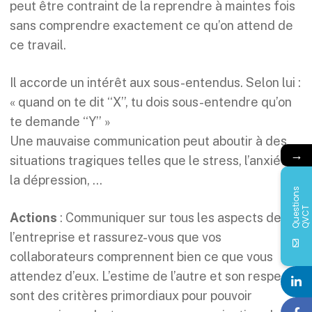
peut être contraint de la reprendre à maintes fois
sans comprendre exactement ce qu’on attend de
ce travail.
Il accorde un intérêt aux sous-entendus. Selon lui :
« quand on te dit ‘‘X’’, tu dois sous-entendre qu’on
te demande ‘‘Y’’ »
Une mauvaise communication peut aboutir à des
→
situations tragiques telles que le stress, l’anxiété,
la dépression, …
Q
u
e
s
i
o
n
s
Q
V
C
t
T
Actions
: Communiquer sur tous les aspects de
l’entreprise et rassurez-vous que vos
collaborateurs comprennent bien ce que vous
attendez d’eux. L’estime de l’autre et son respect
sont des critères primordiaux pour pouvoir