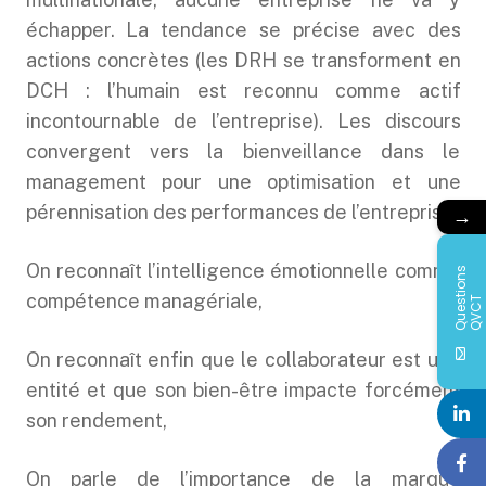
échapper. La tendance se précise avec des
actions concrètes (les DRH se transforment en
DCH : l’humain est reconnu comme actif
incontournable de l’entreprise). Les discours
convergent vers la bienveillance dans le
management pour une optimisation et une
pérennisation des performances de l’entreprise.
→
On reconnaît l’intelligence émotionnelle comme
Q
u
e
s
i
o
n
s
Q
V
C
compétence managériale,
t
T
On reconnaît enfin que le collaborateur est une
entité et que son bien-être impacte forcément
son rendement,
On parle de l’importance de la marque