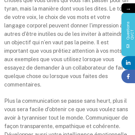
choses que vous dites qui vous fait passer pour un
→
tyran, mais la manière dont vous les dites. Le ton
de votre voix, le choix de vos mots et votre
Q
u
e
s
i
o
n
s
Q
V
C
langage corporel peuvent donner l’impression aux
t
T
autres d’être inutiles ou de les inviter à atteindre
un objectif qui n’en vaut pas la peine. Il est
important que vous prêtiez attention à vos mots et
aux exemples que vous utilisez lorsque vous
essayez de demander à un collaborateur de faire
quelque chose ou lorsque vous faites des
commentaires.
Plus la communication se passe sans heurt, plus il
vous sera facile d’obtenir ce que vous voulez sans
avoir à tyranniser tout le monde. Communiquer de
façon transparente, empathique et cohérente.
Développer aussi votre intelligence émotionnelle