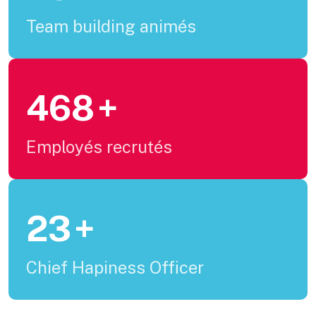
Team building animés
600
+
Employés recrutés
30
+
Chief Hapiness Officer