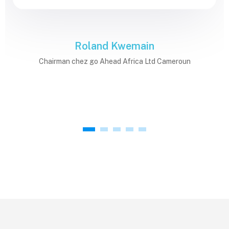
Roland Kwemain
Chairman chez go Ahead Africa Ltd Cameroun
1
2
3
4
5