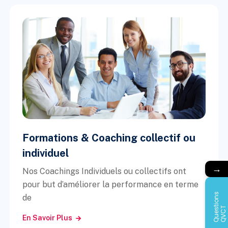
Formations & Coaching collectif ou
individuel
→
Nos Coachings Individuels ou collectifs ont
pour but d’améliorer la performance en terme
Q
u
e
s
i
o
n
s
Q
V
C
de
t
T
En Savoir Plus